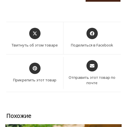
Открывается
Открывается
в
в
новом
новом
Твитнуть об этом товаре
Поделиться в Facebook
окне
окне
Открывается
Открывается
в
в
новом
новом
Отправить этот товар по
Прикрепить этот товар
окне
почте
окне
Похожие