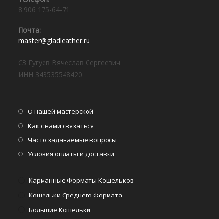
8 906 175-64-71
Почта:⠀
Откроется
master@gladleather.ru
в
вашем
СЗ Гугуев Вячеслав Сергеевич
приложении
ИНН 343535548420
Откроется
О нашей мастерской
в
Откроется
Как с нами связаться
новой
в
Откроется
Часто задаваемые вопросы
вкладке
новой
в
Откроется
Условия оплаты и доставки
вкладке
новой
в
вкладке
новой
Карманные Форматы Кошельков
вкладке
Кошельки Среднего Формата
Большие Кошельки