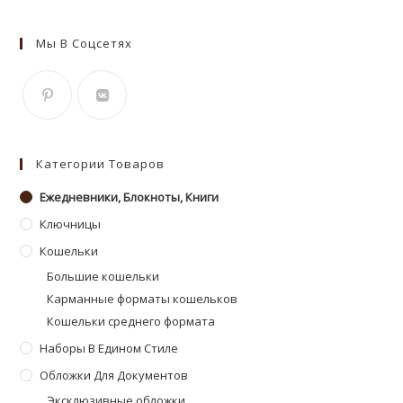
Мы В Соцсетях
Откроется
Откроется
в
в
Категории Товаров
новой
новой
вкладке
Ежедневники, Блокноты, Книги
вкладке
Ключницы
Кошельки
Большие кошельки
Карманные форматы кошельков
Кошельки среднего формата
Наборы В Едином Стиле
Обложки Для Документов
Эксклюзивные обложки