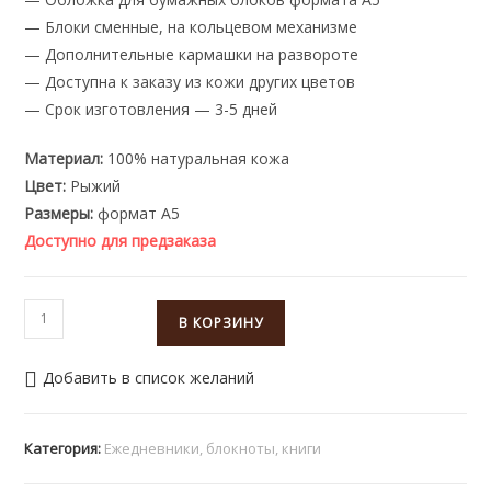
— Блоки сменные, на кольцевом механизме
— Дополнительные кармашки на развороте
— Доступна к заказу из кожи других цветов
— Срок изготовления — 3-5 дней
Материал:
100% натуральная кожа
Цвет:
Рыжий
Размеры:
формат А5
Доступно для предзаказа
Количество
В КОРЗИНУ
товара
Обложка
Добавить в список желаний
из
кожи
для
Категория:
Ежедневники, блокноты, книги
ежедневника