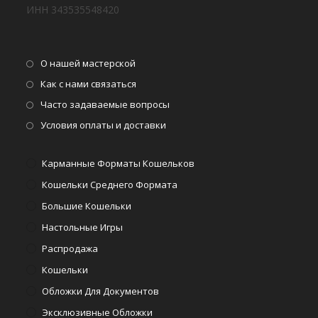
ИНН 343535548420
Откроется
О нашей мастерской
в
Откроется
Как с нами связаться
новой
в
Откроется
Часто задаваемые вопросы
вкладке
новой
в
Откроется
Условия оплаты и доставки
вкладке
новой
в
вкладке
новой
Карманные Форматы Кошельков
вкладке
Кошельки Среднего Формата
Большие Кошельки
Настольные Игры
Распродажа
Кошельки
Обложки Для Документов
Эксклюзивные Обложки