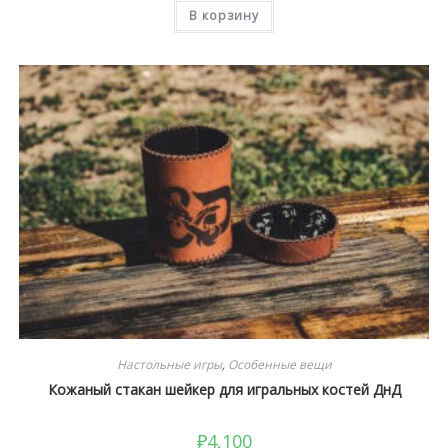
В корзину
Настольные игры
,
Особенные вещи
Кожаный стакан шейкер для игральных костей ДнД
₽
4,100