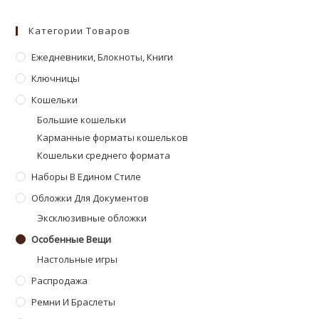
Откроется
Откроется
в
в
Категории Товаров
новой
новой
вкладке
Ежедневники, Блокноты, Книги
вкладке
Ключницы
Кошельки
Большие кошельки
Карманные форматы кошельков
Кошельки среднего формата
Наборы В Едином Стиле
Обложки Для Документов
Эксклюзивные обложки
Особенные Вещи
Настольные игры
Распродажа
Ремни И Браслеты