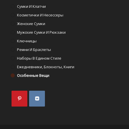
Сумки И Клатчи
Косметички И Несессеры
Женские Сумки
Мужские Сумки И Рюкзаки
Ключницы
Ремни И Браслеты
Наборы В Едином Стиле
Ежедневники, Блокноты, Книги
Особенные Вещи
Откроется
Откроется
в
в
новой
новой