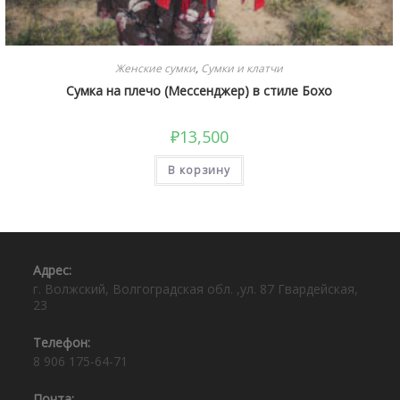
Женские сумки
,
Сумки и клатчи
Сумка на плечо (Мессенджер) в стиле Бохо
₽
13,500
В корзину
Адрес:⠀
г. Волжский, Волгоградская обл. ,ул. 87 Гвардейская,
23
Телефон:⠀
8 906 175-64-71
Почта:⠀