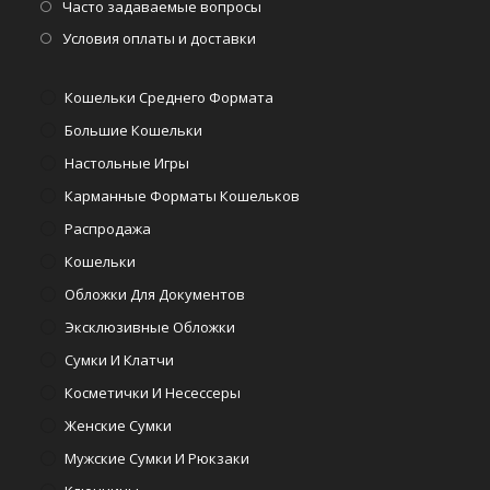
в
Откроется
Часто задаваемые вопросы
вкладке
новой
в
Откроется
Условия оплаты и доставки
вкладке
новой
в
вкладке
новой
Кошельки Среднего Формата
вкладке
Большие Кошельки
Настольные Игры
Карманные Форматы Кошельков
Распродажа
Кошельки
Обложки Для Документов
Эксклюзивные Обложки
Сумки И Клатчи
Косметички И Несессеры
Женские Сумки
Мужские Сумки И Рюкзаки