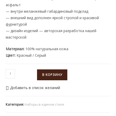
асфальт
— внутри меланжевый габардиновый подклад
— внешний вид дополнен яркой стропой и красивой
фурнитурой
— дизайн изделий — авторская разработка нашей
мастерской
Материал:
100% натуральная кожа
Цвет:
Красный / Серый
Количество
В КОРЗИНУ
товара
Набор
Добавить в список желаний
аксессуаров:
Сумка-
мессенджер
Категория:
Наборы в едином стиле
и