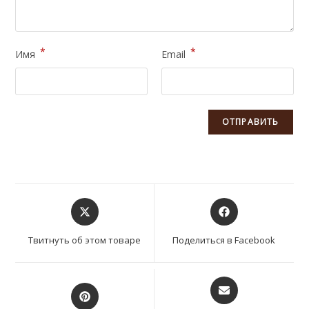
*
*
Имя
Email
Открывается
Открывается
в
в
новом
новом
Твитнуть об этом товаре
Поделиться в Facebook
окне
окне
Открывается
Открывается
в
в