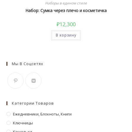
Наборы в едином стиле
Набор: Сумка через плечо и косметичка
₽
12,300
В корзину
Мы В Соцсетях
Откроется
Откроется
в
в
Категории Товаров
новой
новой
вкладке
Ежедневники, Блокноты, Книги
вкладке
Ключницы
Кошельки