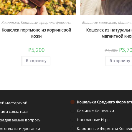
Кошельки
,
Кошельки среднего формата
Большие кошельки
,
Кошель
Кошелек портмоне из коричневой
Кошелек из натуральн
кожи
магнитной кно
Перво
₽
5,200
₽
3,7
₽
4,200
цена
соста
В корзину
В корзину
₽4,200
Кошельки Среднего Формат
Откроется
ей мастерской
в
Откроется
Большие Кошельки
нами связаться
новой
в
Откроется
Настольные Игры
 задаваемые вопросы
вкладке
новой
в
Откроется
ия оплаты и доставки
Карманные Форматы Кошел