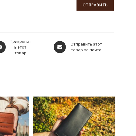
крывается
Прикрепит
Открывается
Отправить этот
ь этот
товар по почте
в
товар
вом
новом
не
окне