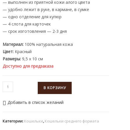
— выполнен из приятной кожи алого цвета
— удобно лежит в руке, в кармане, в сумке
— одно отделение для купюр
— 4 слота для карточек
— срок изготовления — 2-3 дня
Материал:
100% натуральная кожа
Цвет:
Красный
Размеры:
9,5 х 10 см
Доступно для предзаказа
Количество
В КОРЗИНУ
товара
Кожаный
Добавить в список желаний
кошелек
женский
красный
Категории:
Кошельки
,
Кошельки среднего формата