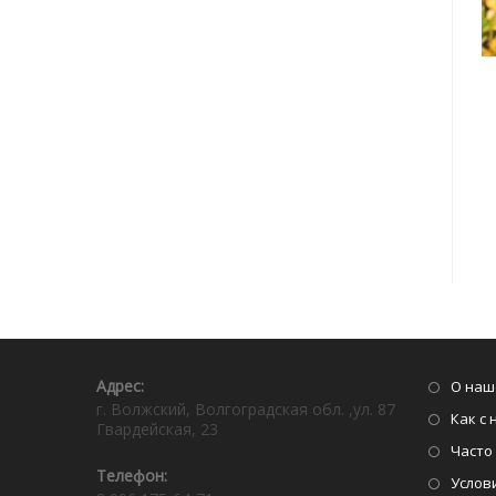
Адрес:⠀
О наш
г. Волжский, Волгоградская обл. ,ул. 87
Как с 
Гвардейская, 23
Часто
Телефон:⠀
Услов