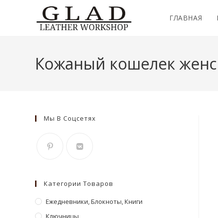
Перейти
к
ГЛАВНАЯ
содержимому
Кожаный кошелек женс
Мы В Соцсетях
Откроется
Откроется
в
в
Категории Товаров
новой
новой
вкладке
Ежедневники, Блокноты, Книги
вкладке
Ключницы