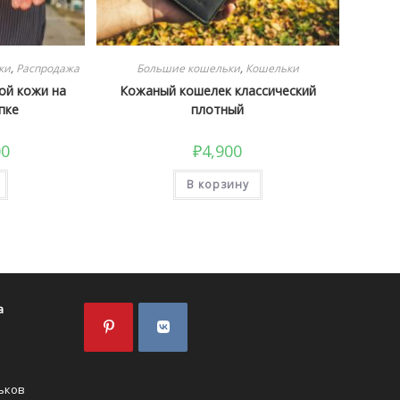
ки
,
Распродажа
Большие кошельки
,
Кошельки
ой кожи на
Кожаный кошелек классический
пке
плотный
начальная
Текущая
00
₽
4,900
цена:
вляла
₽3,700.
.
В корзину
а
Откроется
Откроется
в
в
ьков