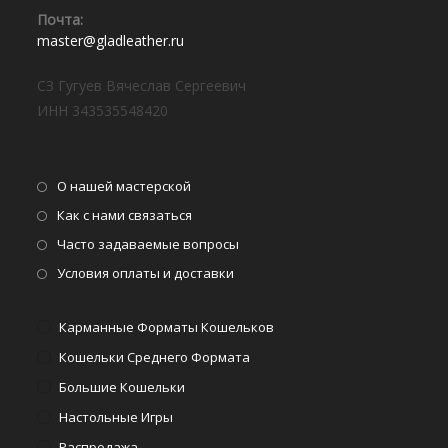
Почта:⠀
Откроется
master@gladleather.ru
в
вашем
СЗ Гугуев Вячеслав Сергеевич
приложении
ИНН 343535548420
Откроется
О нашей мастерской
в
Откроется
Как с нами связаться
новой
в
Откроется
Часто задаваемые вопросы
вкладке
новой
в
Откроется
Условия оплаты и доставки
вкладке
новой
в
вкладке
новой
Карманные Форматы Кошельков
вкладке
Кошельки Среднего Формата
Большие Кошельки
Настольные Игры
Распродажа