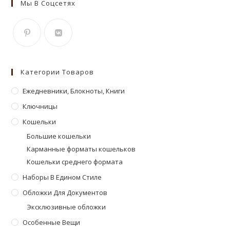
Мы В Соцсетях
Откроется
Откроется
в
в
Категории Товаров
новой
новой
вкладке
Ежедневники, Блокноты, Книги
вкладке
Ключницы
Кошельки
Большие кошельки
Карманные форматы кошельков
Кошельки среднего формата
Наборы В Едином Стиле
Обложки Для Документов
Эксклюзивные обложки
Особенные Вещи