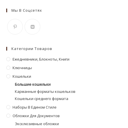
Мы В Соцсетях
Откроется
Откроется
в
в
Категории Товаров
новой
новой
вкладке
Ежедневники, Блокноты, Книги
вкладке
Ключницы
Кошельки
Большие кошельки
Карманные форматы кошельков
Кошельки среднего формата
Наборы В Едином Стиле
Обложки Для Документов
Эксклюзивные обложки