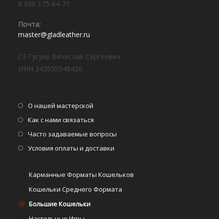
8 906 175-64-71
Почта:⠀
Откроется
master@gladleather.ru
в
вашем
СЗ Гугуев Вячеслав Сергеевич
приложении
ИНН 343535548420
Откроется
О нашей мастерской
в
Откроется
Как с нами связаться
новой
в
Откроется
Часто задаваемые вопросы
вкладке
новой
в
Откроется
Условия оплаты и доставки
вкладке
новой
в
вкладке
новой
Карманные Форматы Кошельков
вкладке
Кошельки Среднего Формата
Большие Кошельки
Настольные Игры